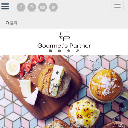
選
單
切
搜尋
換