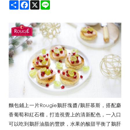
Share
Facebook
X
Line
麵包鋪上一片Rougie鵝肝塊醬/鵝肝慕斯，搭配麝
香葡萄和紅石榴，打造視覺上的清新配色，一入口
可以吃到鵝肝油脂的豐腴，水果的酸甜平衡了鵝肝