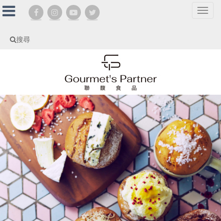
選
單
切
搜尋
換