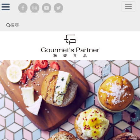
選
單
切
搜尋
換