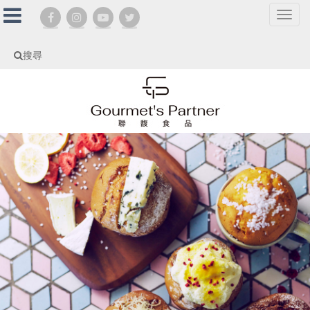
選
單
切
搜尋
換