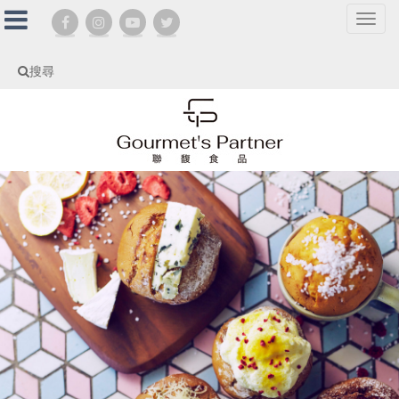
選
單
切
搜尋
換