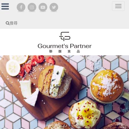
選
單
切
搜尋
換