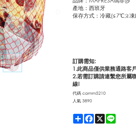
品牌：MAFRESA瑪菲莎
產地：西班牙
保存方式：冷藏(≦7℃;≧凍
訂購需知:
1.此商品僅供業務通路客
2.若需訂購請連繫您所屬
線!
代碼
camm5210
人氣
3890
Share
Facebook
X
Line