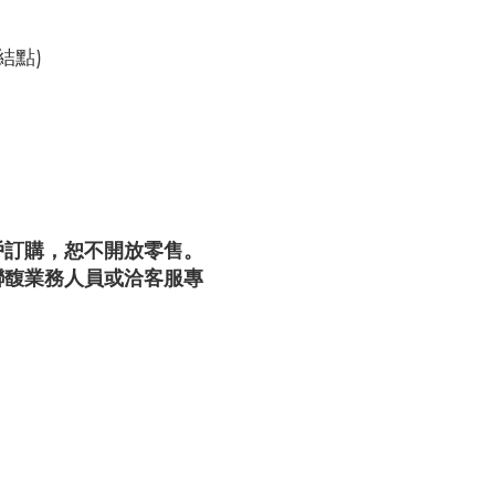
結點)
戶訂購，恕不開放零售。
聯馥業務人員或洽客服專