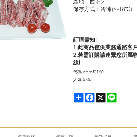
產地：西班牙
保存方式：冷凍(≦-18℃)
訂購需知:
1.此商品僅供業務通路客
2.若需訂購請連繫您所屬
線!
代碼
camf0160
人氣
5355
Share
Facebook
X
Line
精選食材
優質品牌
最新消息
聯