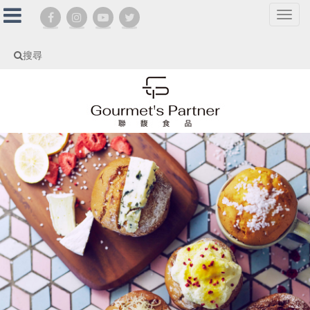
選
單
切
搜尋
換