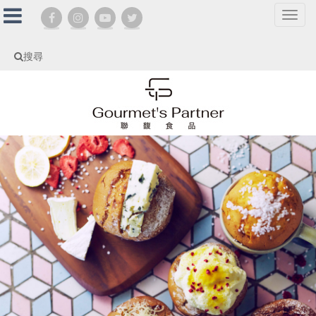
選
單
切
搜尋
換