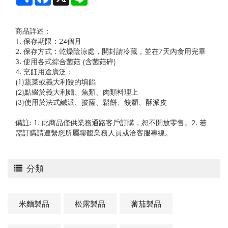
商品詳述：
1. 保存期限：24個月
2. 保存方式：乾燥陰涼處，開封請冷藏，並在7天內食用完畢
3. 使用各式綜合菌菇 (含菌菇碎)
4. 烹飪用途廣泛：
(1)蔬菜或義大利餃的填餡
(2)點綴於義大利麵、魚類、肉類料理上
(3)使用於法式鹹派、披薩、鬆餅、餃纇、酥派皮
備註: 1. 此商品僅供業務通路客戶訂購，恕不開放零售。2. 若
需訂購請連繫您所屬聯馥業務人員或洽客服專線。
分類
米麵製品
松露製品
蕃茄製品