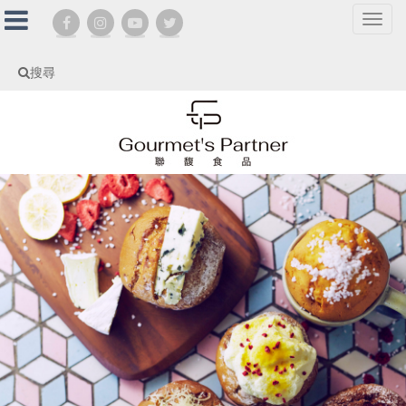
選
單
切
搜尋
換