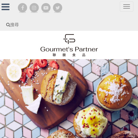
選
單
切
搜尋
換