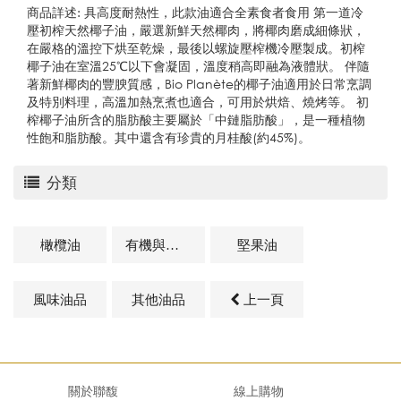
商品詳述: 具高度耐熱性，此款油適合全素食者食用 第一道冷
壓初榨天然椰子油，嚴選新鮮天然椰肉，將椰肉磨成細條狀，
在嚴格的溫控下烘至乾燥，最後以螺旋壓榨機冷壓製成。初榨
椰子油在室溫25℃以下會凝固，溫度稍高即融為液體狀。 伴隨
著新鮮椰肉的豐腴質感，Bio Planète的椰子油適用於日常烹調
及特別料理，高溫加熱烹煮也適合，可用於烘焙、燒烤等。 初
榨椰子油所含的脂肪酸主要屬於「中鏈脂肪酸」，是一種植物
性飽和脂肪酸。其中還含有珍貴的月桂酸(約45%)。
分類
橄欖油
有機與天然油品
堅果油
風味油品
其他油品
上一頁
關於聯馥
線上購物