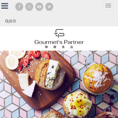
選
單
切
搜尋
換