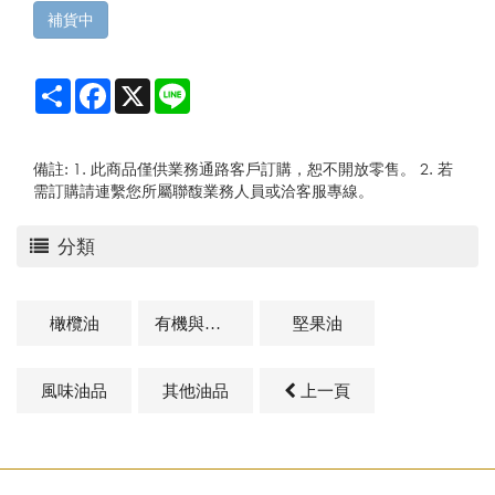
補貨中
Share
Facebook
X
Line
備註: 1. 此商品僅供業務通路客戶訂購，恕不開放零售。 2. 若
需訂購請連繫您所屬聯馥業務人員或洽客服專線。
分類
橄欖油
有機與天然油品
堅果油
風味油品
其他油品
上一頁