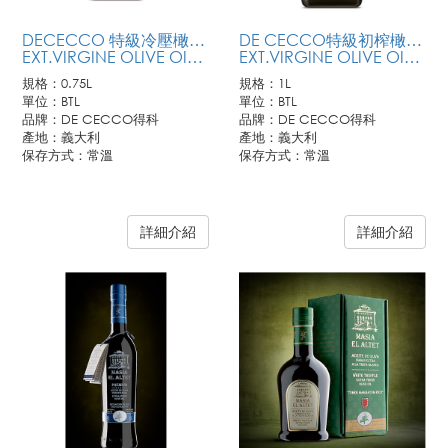
DECECCO 特級冷壓橄欖油(藍標)(中罐)
DE CECCO特級初榨橄欖油1L (藍標)(大罐)
EXT.VIRGINE OLIVE OIL(CLASSICO)
EXT.VIRGINE OLIVE OIL (CLASSICO)
規格：0.75L
規格：1L
單位：BTL
單位：BTL
品牌：DE CECCO得科
品牌：DE CECCO得科
產地：義大利
產地：義大利
保存方式：常溫
保存方式：常溫
商品詳述：
DE CECCO『得科』已為國際知名義大利麵市場領導品牌，深受全球專業廚師與美食愛好者的擁護。旗下所生產特級初榨橄欖油，亦為眾多品牌之首選。獨特的清新橄欖油芬芳，交錯豐富的蔬果芳香，不論冷食沾醬或是熱廚烹調，其穩定性油質及飽滿的清新芳香，為您的美食體驗更添滋味，是健康與美味兼具的不二選擇!
詳細介紹
詳細介紹