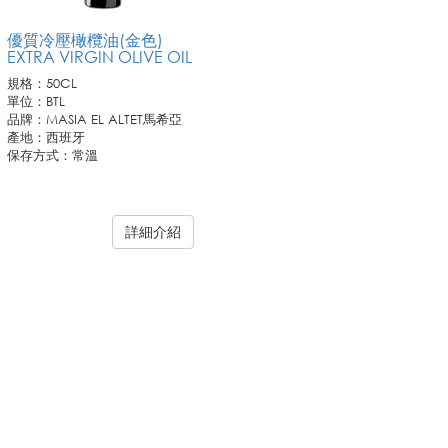
優質冷壓橄欖油(金色)
EXTRA VIRGIN OLIVE OIL
規格：50CL
單位：BTL
品牌：MASIA EL ALTET馬希亞
產地：西班牙
保存方式：常溫
訂購需知:
詳細介紹
1. 此商品僅供業務通路客戶訂購，恕不開放零售。
2. 若需訂購請連繫您所屬聯馥業務人員或洽客服專線。