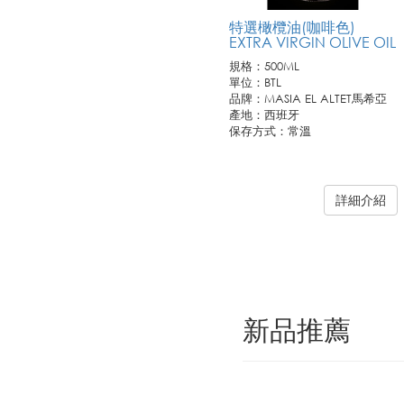
特選橄欖油(咖啡色)
EXTRA VIRGIN OLIVE OIL
規格：500ML
單位：BTL
品牌：MASIA EL ALTET馬希亞
產地：西班牙
保存方式：常溫
詳細介紹
訂購需知:
1. 此商品僅供業務通路客戶訂購，恕不開放零售。
2. 若需訂購請連繫您所屬聯馥業務人員或洽客服專線。
新品推薦