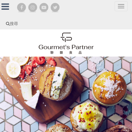
選
單
切
搜尋
換