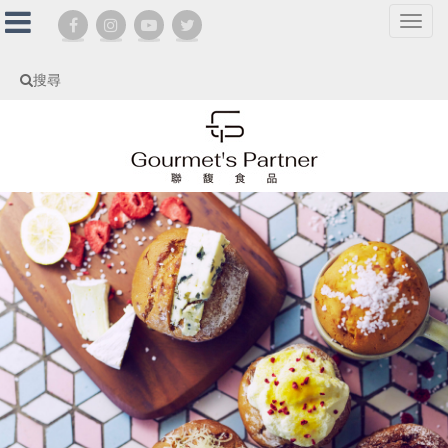
選
單
切
搜尋
換