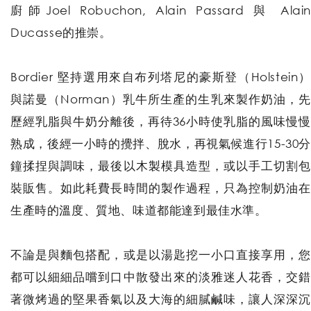
廚師Joel Robuchon, Alain Passard 與 Alain
Ducasse的推崇。
Bordier 堅持選用來自布列塔尼的豪斯登（Holstein）
與諾曼（Norman）乳牛所生產的生乳來製作奶油，先
歷經乳脂與牛奶分離後，再待36小時使乳脂的風味慢慢
熟成，後經一小時的攪拌、脫水，再視氣候進行15-30分
鐘揉捏與調味，最後以木製模具造型，或以手工切割包
裝販售。如此耗費長時間的製作過程，只為控制奶油在
生產時的溫度、質地、味道都能達到最佳水準。
不論是與麵包搭配，或是以湯匙挖一小口直接享用，您
都可以細細品嚐到口中散發出來的淡雅迷人花香，交錯
著微烤過的堅果香氣以及大海的細膩鹹味，讓人深深沉