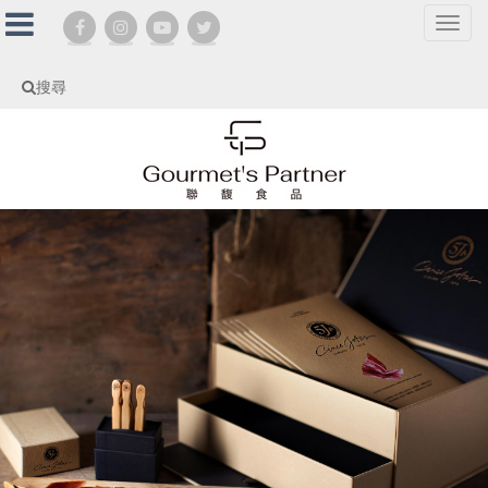
選
單
切
搜尋
換