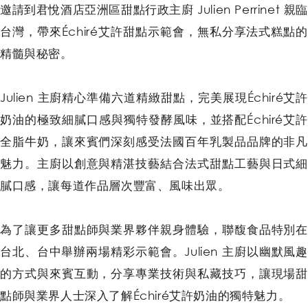
邀請到君悅酒店亞洲區甜點行政主廚 Julien Perrinet 親
台灣，帶來Échiré艾許甜點示範會，無私分享法式糕點的
精髓與秘密。
Julien 主廚精心準備六道精緻甜點，完美展現Échiré艾許
奶油的極致細膩口感與獨特發酵風味，並搭配Échiré艾許
全脂牛奶，讓來賓們深刻感受法國百年乳製品品牌的非凡
魅力。主廚以創意與精湛技藝結合法式甜點工藝與日式細
膩口感，讓每道作品層次豐富、風味出眾。
為了讓更多甜點師與業界夥伴親身體驗，聯馥食品特別在
台北、台中舉辦兩場精彩示範會。Julien 主廚以幽默風趣
的方式與來賓互動，分享專業技術與私藏技巧，讓現場甜
點師與業界人士深入了解Échiré艾許奶油的獨特魅力。