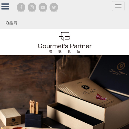
選
單
切
搜尋
換