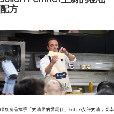
配方
聯馥食品攜手「奶油界的愛馬仕」Échiré艾許奶油，榮幸