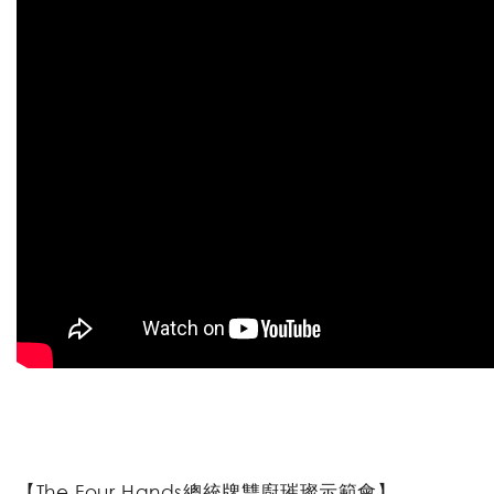
【The Four Hands總統牌雙廚璀璨示範會】