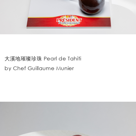
大溪地璀璨珍珠 Pearl de Tahiti
by Chef Guillaume Munier