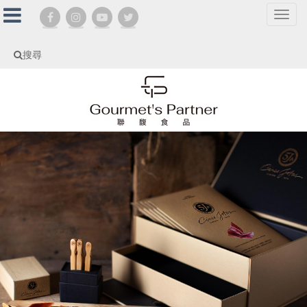
選
單
切
搜尋
換