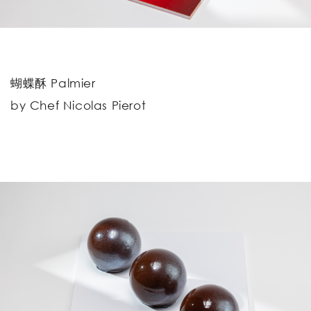
蝴蝶酥 Palmier
by Chef Nicolas Pierot