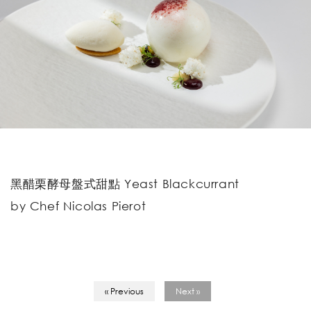
黑醋栗酵母盤式甜點 Yeast Blackcurrant
by Chef Nicolas Pierot
« Previous
Next »