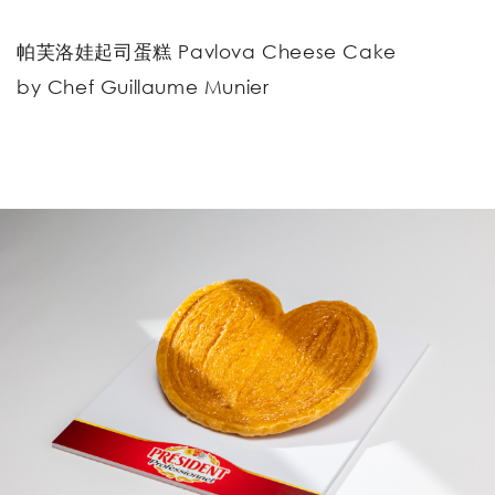
帕芙洛娃起司蛋糕 Pavlova Cheese Cake
by Chef Guillaume Munier