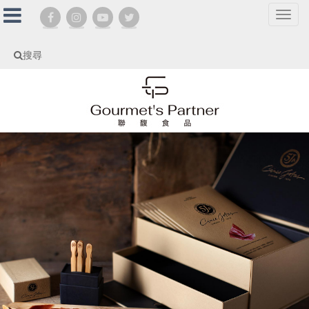
選
單
切
搜尋
換