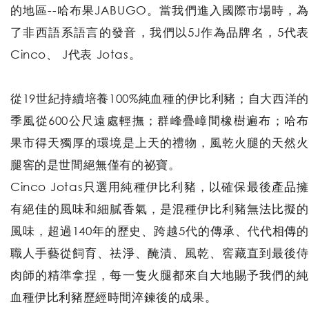
的地區--哈布果JABUGO。當我們進入國際市場時，為
了非西語系語言的發音，我們以5J作為品牌名，5代表
Cinco、 J代表 Jotas。
從19世紀持續培養100%純血種的伊比利豬；自大西洋的
季風從600公尺遠處輕撫；群峰疊嶂間橡樹遍布；哈布
果市得天獨厚的環境是上天的禮物，風乾火腿的天然火
腿窖的是世間絕無僅有的祕寶。
Cinco Jotas只選用純種伊比利豬，以確保最後產品擁
有絕佳的風味和細膩香氣，是混種伊比利豬無法比擬的
風味，超過140年的歷史、跨越5代的傳承、代代相傳的
職人手藝從飼育、祛淨、醃漬、風乾、窖藏直到最後侍
肉師的精準拿捏，每一隻火腿都來自大地賜予我們的純
血種伊比利豬歷經時間淬鍊後的成果。