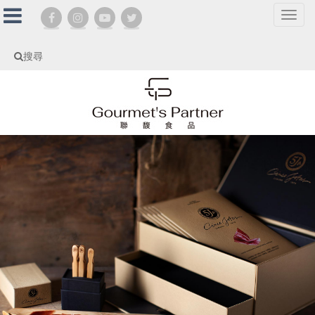
選
單
切
搜尋
換